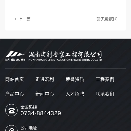
上一篇
暂无数据
网站首页
走进宏利
荣誉资质
工程案例
产品中心
新闻中心
人才招聘
联系我们
全国热线
0734-8844329
公司地址