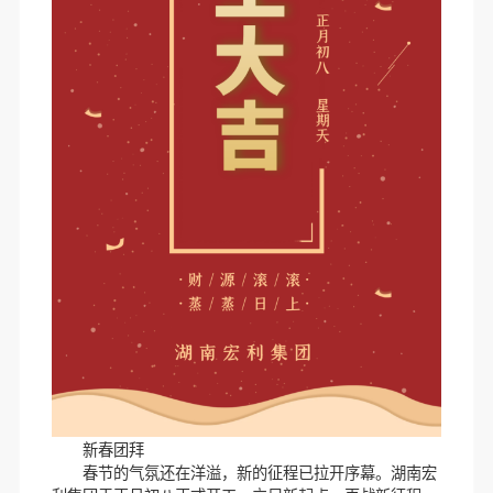
新春团拜
春节的气氛还在洋溢，新的征程已拉开序幕。湖南宏