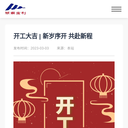
开工大吉 | 新岁序开 共赴新程
发布时间：2023-03-03
来源：本站