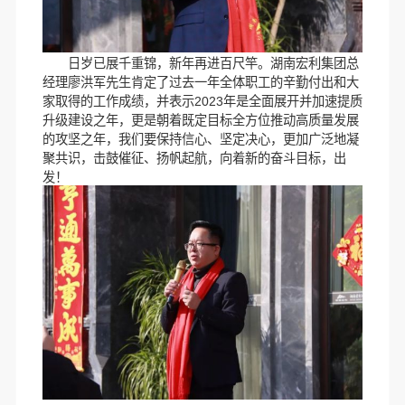
日岁已展千重锦，新年再进百尺竿。湖南宏利集团总
经理廖洪军先生肯定了过去一年全体职工的辛勤付出和大
家取得的工作成绩，并表示2023年是全面展开并加速提质
升级建设之年，更是朝着既定目标全方位推动高质量发展
的攻坚之年，我们要保持信心、坚定决心，更加广泛地凝
聚共识，击鼓催征、扬帆起航，向着新的奋斗目标，出
发！